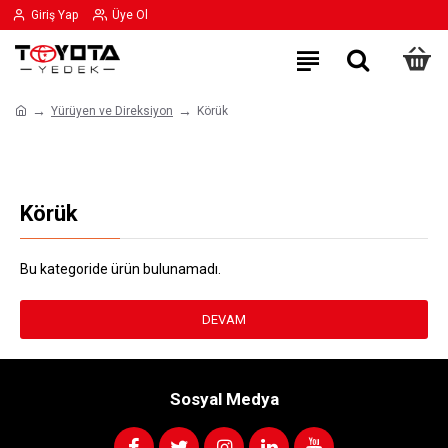
Giriş Yap
Üye Ol
Yürüyen ve Direksiyon
Körük
Körük
Bu kategoride ürün bulunamadı.
DEVAM
Sosyal Medya