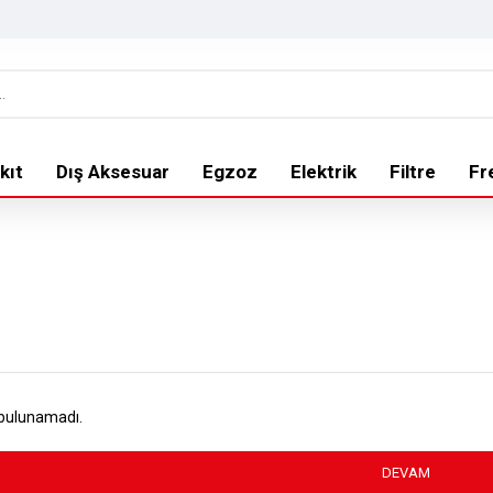
kıt
Dış Aksesuar
Egzoz
Elektrik
Filtre
Fr
 bulunamadı.
DEVAM