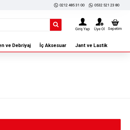
0212 485 31 00
0532 521 23 80
Sepetim
Giriş Yap
Üye Ol
en ve Debriyaj
İç Aksesuar
Jant ve Lastik