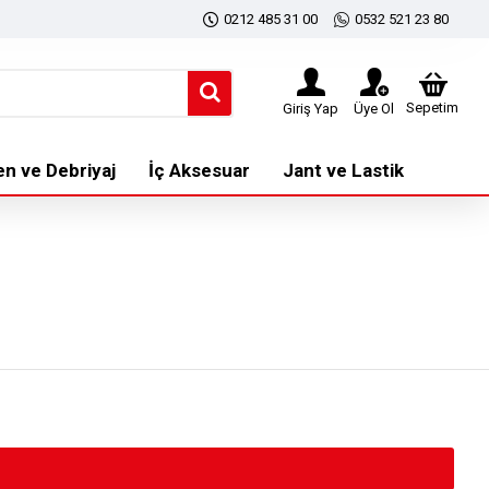
0212 485 31 00
0532 521 23 80
Sepetim
Giriş Yap
Üye Ol
en ve Debriyaj
İç Aksesuar
Jant ve Lastik