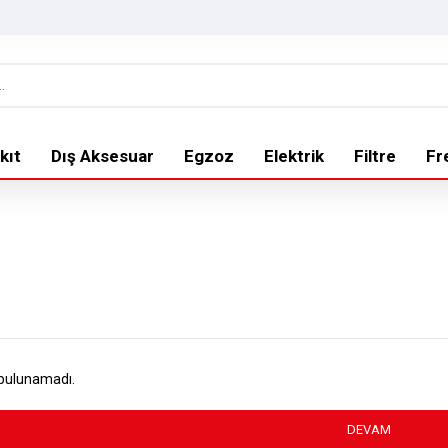
kıt
Dış Aksesuar
Egzoz
Elektrik
Filtre
Fr
 bulunamadı.
DEVAM